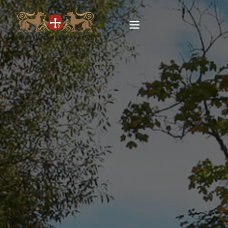
Pagrindinis
Apie
Viešbutis
Restoranas
Renginiai