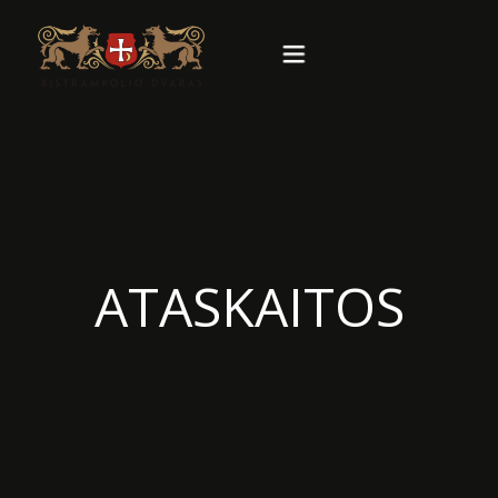
Pagrindinis
Apie
ATASKAITOS
Viešbutis
Restoranas
Renginiai