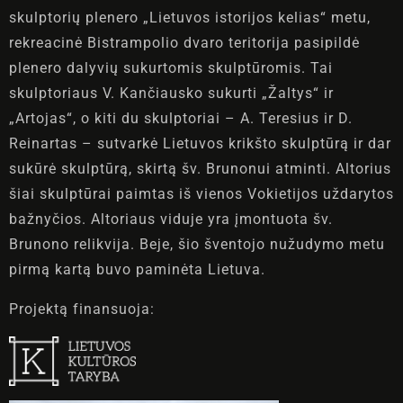
skulptorių plenero „Lietuvos istorijos kelias“ metu,
rekreacinė Bistrampolio dvaro teritorija pasipildė
plenero dalyvių sukurtomis skulptūromis. Tai
skulptoriaus V. Kančiausko sukurti „Žaltys“ ir
„Artojas“, o kiti du skulptoriai – A. Teresius ir D.
Reinartas – sutvarkė Lietuvos krikšto skulptūrą ir dar
sukūrė skulptūrą, skirtą šv. Brunonui atminti. Altorius
šiai skulptūrai paimtas iš vienos Vokietijos uždarytos
bažnyčios. Altoriaus viduje yra įmontuota šv.
Brunono relikvija. Beje, šio šventojo nužudymo metu
pirmą kartą buvo paminėta Lietuva.
Projektą finansuoja: