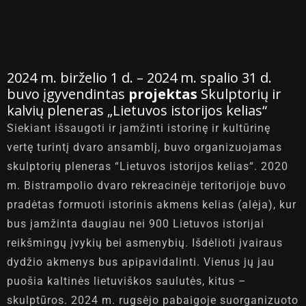
Pramogos
Kontaktai
2024 m. birželio 1 d. – 2024 m. spalio 31 d.
buvo įgyvendintas
projektas
Skulptorių ir
kalvių pleneras „Lietuvos istorijos kelias“
REZERVUOTI
Siekiant išsaugoti ir įamžinti istorinę ir kultūrinę
vertę turintį dvaro ansamblį, buvo organizuojamas
skulptorių pleneras “Lietuvos istorijos kelias“. 2020
m. Bistrampolio dvaro rekreacinėje teritorijoje buvo
pradėtas formuoti istorinis akmens kelias (alėja), kur
bus įamžinta daugiau nei 900 Lietuvos istorijai
reikšmingų įvykių bei asmenybių. Išdėlioti įvairaus
dydžio akmenys bus apipavidalinti. Vienus jų jau
puošia kaltinės lietuviškos saulutės, kitus –
skulptūros. 2024 m. rugsėjo pabaigoje suorganizuoto