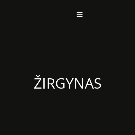
Pagrindinis
Apie
ŽIRGYNAS
Viešbutis
Restoranas
Renginiai