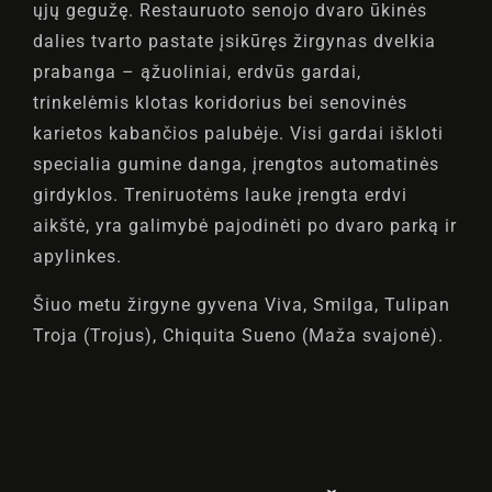
ųjų gegužę. Restauruoto senojo dvaro ūkinės
dalies tvarto pastate įsikūręs žirgynas dvelkia
prabanga – ąžuoliniai, erdvūs gardai,
trinkelėmis klotas koridorius bei senovinės
karietos kabančios palubėje. Visi gardai iškloti
specialia gumine danga, įrengtos automatinės
girdyklos. Treniruotėms lauke įrengta erdvi
aikštė, yra galimybė pajodinėti po dvaro parką ir
apylinkes.
Šiuo metu žirgyne gyvena Viva, Smilga, Tulipan
Troja (Trojus), Chiquita Sueno (Maža svajonė).